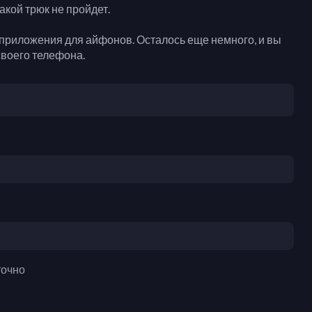
акой трюк не пройдет.
а приложения для айфонов. Осталось еще немного, и вы
своего телефона.
точно