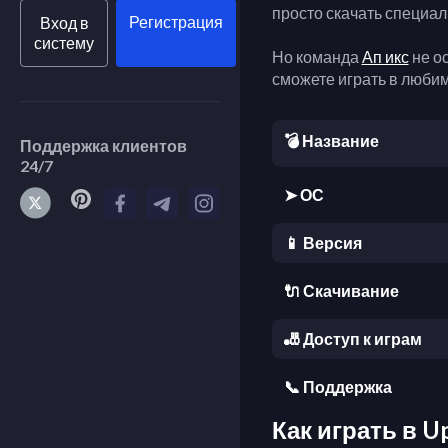
просто скачать специаль
Регистрация
Вход в
систему
Но команда
Ап икс
не ос
сможете играть в любим
💣 Название
Поддержка клиентов
24/7
➤ ОС
📱 Версия
🔌 Скачивание
🎳 Доступ к играм
📞 Поддержка
Как играть в U