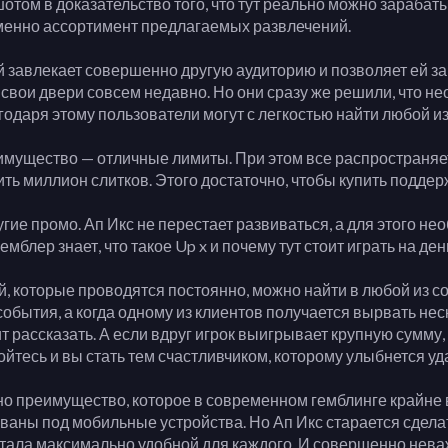
том в доказательство того, что тут реально можно зарабатыв
енно ассортимент предлагаемых развлечений.
 завлекает совершенно другую аудиторию и позволяет ей зар
свои двери совсем недавно. Но они сразу же решили, что не
годаря этому пользователи могут с легкостью найти любой из
имущество — отличные лимиты. При этом все распространяетс
ть миллион слитков. Этого достаточно, чтобы купить подде
гие промо. Ап Икс не перестает развиваться, а для этого не
мблер знает, что такое Up x и почему тут стоит играть на ден
 которые проводятся постоянно, можно найти в любой из со
обытия, а когда одному из клиентов получается вырвать не
ит рассказать. А если вдруг игрок выигрывает крупную сумму
бойтесь и вы стать тем счастливчиком, которому улыбнется уд
 преимущество, которое в современном гемблинге крайне в
аны под мобильные устройства. Но Ап Икс старается сделать
тала максимально удобной для каждого. И совершенно неваж