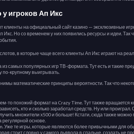
 у игроков Ап Икс
дят клиенты на официальный сайт казино — эксклюзивные и
Икс. Но со временем у них появились ресурсы и идеи. Так чт
обытия.
лотов, в которые чаще всего клиенты Ап Икс играют на реа
а из самых популярных игр ТВ-формата. Тут есть и такие пре
у по-крупному выигрывать.
менимы математические принципы вероятности. Так что неко
Чем-то похожий формат на Crazy Time. Тут также вращается 
т зависеть, кто и сколько заработал средств. Ну или проигра
учить множители х500 и больше! Кстати, сюда также можно 
 регулярной основе.
n. Уже те игры, которые являются более привычными для обыч
орая стоит словно у самого дьявола в спальне, создать не п