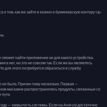
 о том, как же зайти в казино и букмекерскую контору Up-
ne.
е сможет найти приложение ни для какого устройства.
га нет, но это не совсем так. Если же вы являетесь
Но для этого потребуется обратиться в службу
о не было. Причин тому несколько. Первая —
ьном магазине распространялись продукты, связанные со
 пути.
году — закрытость системы. Если на Android достаточно