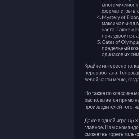
многомиллионны
формат игры в к
Mystery of Eldo
максимальная вы
часто. Также мо
приз удвоится, а
Gates of Olympu
предельный коэф
одинаковых сим
Крайне интересно то, 
переработана. Теперь д
левой части меню, когд
Но также по классике м
располагается прямо на
производителей того, 
Даже в одной игре Up X
главное. Нам с командой
сможет выгореть только 