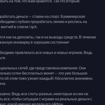
ать на том, что вам нравится. Так что вторым
аботать деньги — ставки на спорт. Букмекерская
обходимо глубоко проработать линию и роспись на
 матчей в списке UpX.
я как на депозиты, так и на выводы средств. В течение
ржанную иномарку в хорошем состоянии!
обходимо привлекать все новых и новых игроков. Ведь
ьги.
циальных сетей, где представлена компания. Они
сколько сотен бесплатных монет — это уже большое
, то об этом тоже узнает каждый! Абсолютно анонимно,
ача.
ажно. Ведь все слоты разные, некоторые из них не
 все, чтобы ситуация с играми на реальные деньги с
но, какой именно модели его айфон.